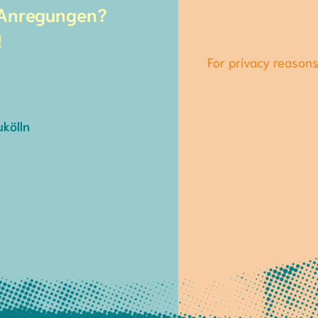
 Anregungen?
!
For privacy reason
kölln