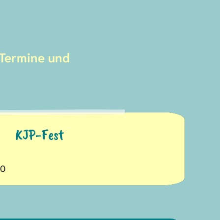
 Termine und
KJP-Fest
00