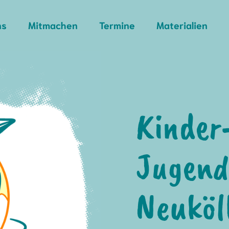
ns
Mitmachen
Termine
Materialien
Kinder
Jugend
Neuköl