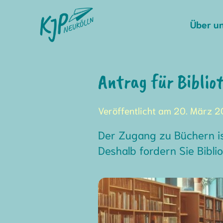
Skip
to
Über u
content
Antrag für Biblio
Veröffentlicht am 20. März 
Der Zugang zu Büchern is
Deshalb fordern Sie Biblio