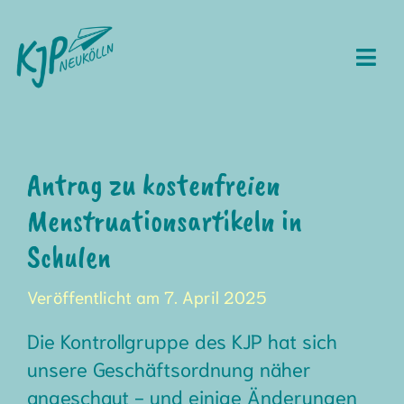
Skip
to
content
Togg
Navi
Über uns
Mitmachen
Antrag zu kostenfreien
Menstruationsartikeln in
Termine
Schulen
Materialien
Veröffentlicht am 7. April 2025
Protokolle
Die Kontrollgruppe des KJP hat sich
unsere Geschäftsordnung näher
Häufige Fragen
angeschaut - und einige Änderungen