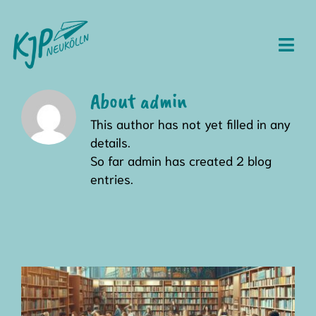
Skip
to
content
Togg
Navi
Über uns
About
admin
This author has not yet filled in any
Mitmachen
details.
So far admin has created 2 blog
Termine
entries.
Materialien
Protokolle
Häufige Fragen