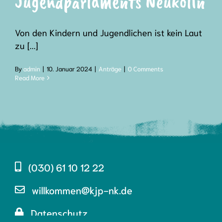
Jugendparlaments Neukölln
Von den Kindern und Jugendlichen ist kein Laut
zu [...]
By
admin
|
10. Januar 2024
|
Anträge
|
0 Comments
Read More
(030) 61 10 12 22
willkommen@kjp-nk.de
Datenschutz