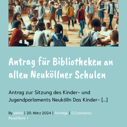
Kontakt
Antrag für Bibliotheken an
allen Neuköllner Schulen
Antrag zur Sitzung des Kinder- und
Jugendparlaments Neukölln Das Kinder- [...]
By
admin
|
20. März 2024
|
Anträge
|
0 Comments
Read More