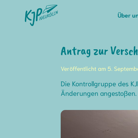
Skip
to
Über u
content
Antrag zur Versc
Veröffentlicht am 5. Septem
Die Kontrollgruppe des K
Änderungen angestoßen.