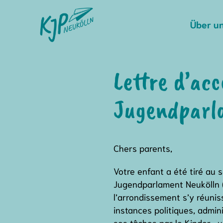
Skip
to
Über u
content
Lettre d’a
Jugendparl
Chers parents,
Votre enfant a été tiré au
Jugendparlament Neukölln (
l’arrondissement s’y réuni
instances politiques, admi
ses tâches par le Kinder- 