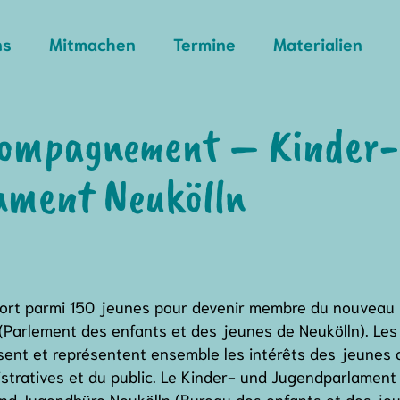
ns
Mitmachen
Termine
Materialien
ccompagnement – Kinder-
ament Neukölln
 sort parmi 150 jeunes pour devenir membre du nouveau
Parlement des enfants et des jeunes de Neukölln). Les
ssent et représentent ensemble les intérêts des jeunes 
nistratives et du public. Le Kinder- und Jugendparlamen
und Jugendbüro Neukölln (Bureau des enfants et des jeu