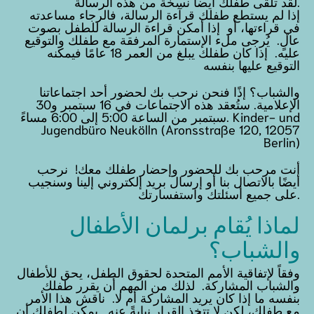
لقد تلقى طفلك أيضاً نسخة من هذه الرسالة.
إذا لم يستطع طفلك قرآءة الرسالة، فالرجاء مساعدته
في قراءتها، أو إذا أمكن قراءة الرسالة للطفل بصوت
عالٍ. يُرجى ملء الإستمارة المرفقة مع طفلك والتوقيع
عليه. إذا كان طفلك يبلغ من العمر 18 عامًا فيمكنه
التوقيع عليها بنفسه
والشباب؟ إذًا فنحن نرحب بك لحضور أحد اجتماعاتنا
الإعلامية. ستُعقد هذه الاجتماعات في 16 سبتمبر و30
سبتمبر من الساعة 5:00 إلى 6:00 مساءً. Kinder- und
Jugendbüro Neukölln (Aronsstraße 120, 12057
Berlin)
أنت مرحب بك للحضور وإحضار طفلك معك! نرحب
أيضًا بالاتصال بنا أو إرسال بريد إلكتروني إلينا وسنجيب
على جميع أسئلتك واستفسارتك.
لماذا يُقام برلمان الأطفال
والشباب؟
وفقاً لإتفاقية الأمم المتحدة لحقوق الطفل، يحق للأطفال
والشباب المشاركة. لذلك من المهم أن يقرر طفلك
بنفسه ما إذا كان يريد المشاركة أم لا. ناقش هذا الأمر
مع طفلك، لكن لا تتخذ القرار نيابةً عنه. يمكن لطفلك أن