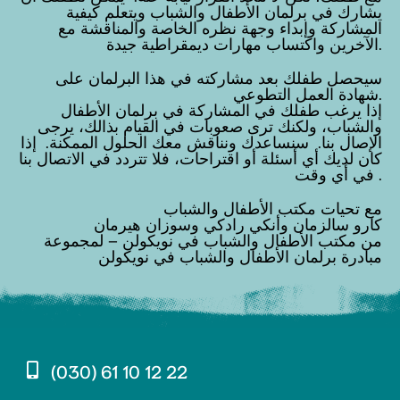
يشارك في برلمان الأطفال والشباب ويتعلم كيفية
المشاركة وإبداء وجهة نظره الخاصة والمناقشة مع
الآخرين واكتساب مهارات ديمقراطية جيدة.
سيحصل طفلك بعد مشاركته في هذا البرلمان على
شهادة العمل التطوعي.
إذا يرغب طفلك في المشاركة في برلمان الأطفال
والشباب، ولكنك ترى صعوبات في القيام بذالك، يرجى
الإصال بنا. سنساعدك ونناقش معك الحلول الممكنة. إذا
كان لديك أي أسئلة أو اقتراحات، فلا تتردد في الاتصال بنا
في أي وقت .
مع تحيات مكتب الأطفال والشباب
كارو سالزمان وأنكي رادكي وسوزان هيرمان
من مكتب الأطفال والشباب في نويكولن – لمجموعة
مبادرة برلمان الأطفال والشباب في نويكولن
(030) 61 10 12 22