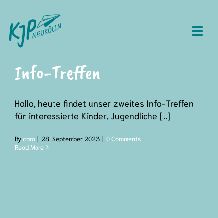
Skip
to
content
Togg
Navi
Über uns
Info-Treffen
Mitmachen
Hallo, heute findet unser zweites Info-Treffen
für interessierte Kinder, Jugendliche [...]
Termine
By
caro
|
28. September 2023
|
0 Comments
Materialien
Read More
Protokolle
Häufige Fragen