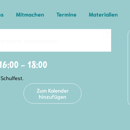
ns
Mitmachen
Termine
Materialien
×
at bereits stattgefunden.
16:00
-
18:00
Schulfest.
Zum Kalender
hinzufügen